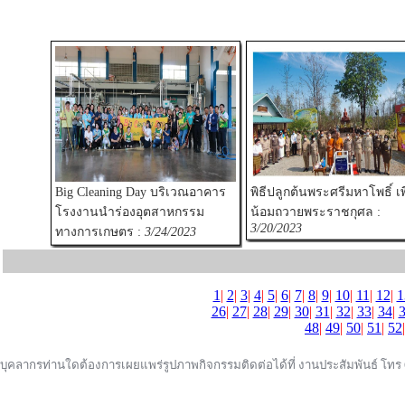
Big Cleaning Day บริเวณอาคาร
พิธีปลูกต้นพระศรีมหาโพธิ์ เพื
โรงงานนำร่องอุตสาหกรรม
น้อมถวายพระราชกุศล :
3/20/2023
ทางการเกษตร :
3/24/2023
1
|
2
|
3
|
4
|
5
|
6
|
7
|
8
|
9
|
10
|
11
|
12
|
1
26
|
27
|
28
|
29
|
30
|
31
|
32
|
33
|
34
|
48
|
49
|
50
|
51
|
52
บุคลากรท่านใดต้องการเผยแพร่รูปภาพกิจกรรมติดต่อได้ที่ งานประสัมพันธ์ โทร