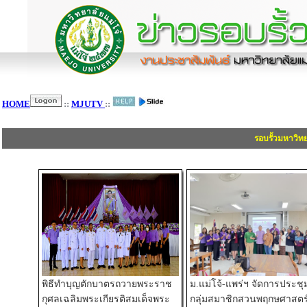
HOME
::
MJUTV
::
รอบรั้วมหาวิท
พิธีทำบุญตักบาตรถวายพระราช
ม.แม่โจ้-แพร่ฯ จัดการประชุ
กุศลเฉลิมพระเกียรติสมเด็จพระ
กลุ่มสมาชิกสวนพฤกษศาสตร