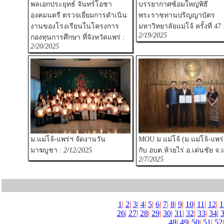
พลเอกประยุทธ์ จันทร์โอชา
บรรยากาศซ้อมใหญ่พิธี
องคมนตรี ตรวจเยี่ยมการดำเนิน
พระราชทานปริญญาบัตร
งานของโรงเรียนในโครงการ
มหาวิทยาลัยแม่โจ้ ครั้งที่ 47 
2/19/2025
กองทุนการศึกษา ที่จังหวัดแพร่ :
2/20/2025
ม.แม่โจ้-แพร่ฯ จัดงานวัน
MOU ม.แม่โจ้ (ม.แม่โจ้-แพร่
มาฆบูชา :
2/12/2025
กับ อบต.ห้วยไร่ อ.เด่นชัย จ.แ
2/7/2025
1
|
2
|
3
|
4
|
5
|
6
|
7
|
8
|
9
|
10
|
11
|
12
|
1
26
|
27
|
28
|
29
|
30
|
31
|
32
|
33
|
34
|
48
|
49
|
50
|
51
|
52