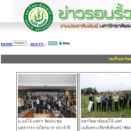
HOME
::
MJUTV
::
รอบรั้วมหาวิท
ม.แม่โจ้-แพร่ฯ จัดประชุม
มหาวิทยาลัยแม่โจ้-แพร่
บุคลากรรายไตรมาส ประจำปี
เฉลิมพระเกียรติเดินหน้าพั