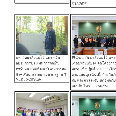
6/12/2026
มหาวิทยาลัยแม่โจ้-แพร่ฯ จัด
🚒👷มหาวิทยาลัยแม่โจ้-แพร่
อบรมการประเมินการกักเก็บ
เฉลิมพระเกียรติ จัดโครงกา
คาร์บอน และพัฒนาโครงการลด
อบรมเชิงปฏิบัติการ “การฝึก
ก๊าซเรือนกระจกตามมาตรฐาน T-
ตามแผนฉุกเฉินเพื่อป้องกันอั
VER :
5/29/2026
ภัย และการระงับเหตุอุทกภั
แผ่นดินไหว” :
5/14/2026