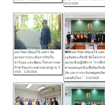
6/12/2026
มหาวิทยาลัยแม่โจ้-แพร่ฯ จัด
🚒👷มหาวิทยาลัยแม่โจ้-แพร่
อบรมการประเมินการกักเก็บ
เฉลิมพระเกียรติ จัดโครงกา
คาร์บอน และพัฒนาโครงการลด
อบรมเชิงปฏิบัติการ “การฝึก
ก๊าซเรือนกระจกตามมาตรฐาน T-
ตามแผนฉุกเฉินเพื่อป้องกันอั
VER :
5/29/2026
ภัย และการระงับเหตุอุทกภั
แผ่นดินไหว” :
5/14/2026