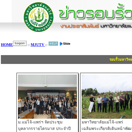
HOME
::
MJUTV
::
รอบรั้วมหาวิท
ม.แม่โจ้-แพร่ฯ จัดประชุม
มหาวิทยาลัยแม่โจ้-แพร่
บุคลากรรายไตรมาส ประจำปี
เฉลิมพระเกียรติเดินหน้าพั