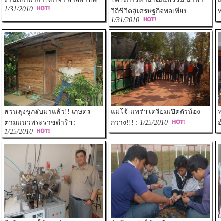
งานเบิกฟ้าการศึกษา สายอาชีพ :
โครงการลานวัฒนธรรม นำพา
แ
1/31/2010
วิถีชีวิตสู่เศรษฐกิจพอเพียง :
พ
1/31/2010
สวนลุงชูกลับมาแล้ว!! เกษตร
แม่โจ้-แพร่ฯ เตรียมเปิดตัวน้อง
พ
ตามแนวพระราชดำริฯ :
กวาง!!! :
1/25/2010
1/25/2010