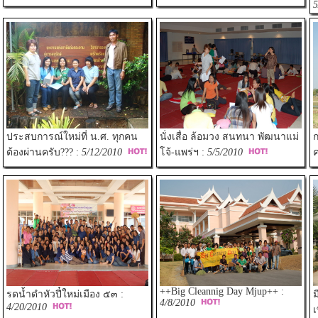
5
ประสบการณ์ใหม่ที่ น.ศ. ทุกคน
นั่งเสื่อ ล้อมวง สนทนา พัฒนาแม่
ก
ต้องผ่านครับ??? :
5/12/2010
โจ้-แพร่ฯ :
5/5/2010
ค
++Big Cleannig Day Mjup++ :
รดน้ำดำหัวปี๋ใหม่เมือง ๕๓ :
ม
4/8/2010
4/20/2010
เ