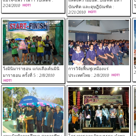
แม่โจ้-แพร่ฯ เฝ้าฯ รับเสด็จ :
แสดงความยินดี..บัณฑิต มหา
2/24/2010
บัณฑิต และดุษฎีบัณฑิต :
ใ
2/21/2010
วิ่งมินิมาราธอน แก่งเสือเต้นมินิ
การวิจัยฟื้นฟูเหมืองแร่
2
มาราธอน ครั้งที่ 5 :
2/8/2010
ประเทศไทย :
2/8/2010