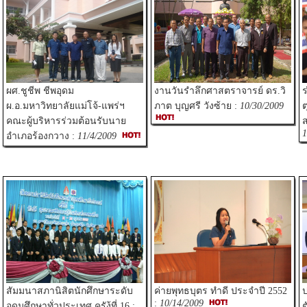
ผศ.ชูชีพ ชีพอุดม
งานวันรำลึกศาสตราจารย์ ดร.วิ
ร
ผ.อ.มหาวิทยาลัยแม่โจ้-แพร่ฯ
ภาต บุญศรี วังซ้าย :
10/30/2009
ต
คณะผู้บริหารร่วมต้อนรับนาย
ส
1
อำเภอร้องกวาง :
11/4/2009
สัมมนาสภานิสิตนักศึกษาระดับ
ค่ายพุทธบุตร ทำดี ประจำปี 2552
ป
:
10/14/2009
อุดมศึกษาทั่วประเทศ ครัง้ที่ 16 :