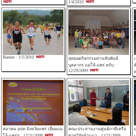
1/4/2010
Banner :
1/1/2010
สุดยอดกิจกรรมสานสัมพันธ์
เ
บุคลากร แม่โจ้-แพร่ ครับ :
ส
12/29/2009
ค
สมาคม อปท.จังหวัดแพร่ เยี่ยมแม่
คณะประสานงานศูนย์ภาคีเครือ
ม
โจ้-แพร่ฯ :
12/21/2009
ข่ายวิจัยล้านนา :
12/21/2009
เ