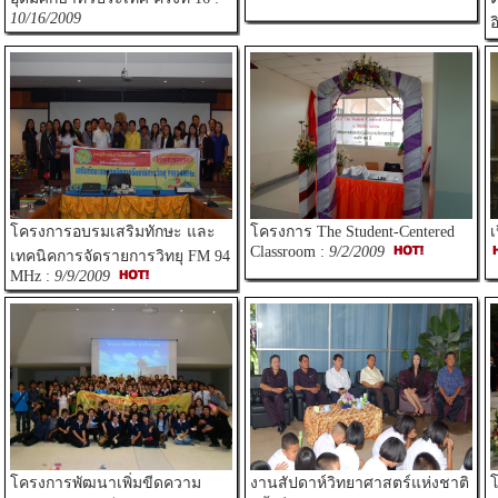
10/16/2009
อ
โครงการอบรมเสริมทักษะ และ
โครงการ The Student-Centered
เ
Classroom :
9/2/2009
เทคนิคการจัดรายการวิทยุ FM 94
MHz :
9/9/2009
โครงการพัฒนาเพิ่มขีดความ
งานสัปดาห์วิทยาศาสตร์แห่งชาติ
โ