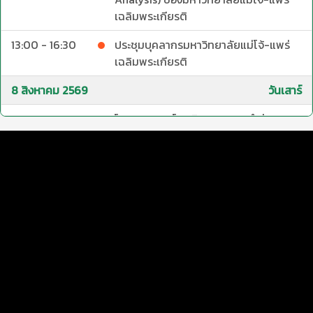
เฉลิมพระเกียรติ
13:00 - 16:30
ประชุมบุคลากรมหาวิทยาลัยแม่โจ้-แพร่
เฉลิมพระเกียรติ
8 สิงหาคม 2569
วันเสาร์
14:00 - 21:00
โครงการเปิดโลกกิจกรรม ประจำปีการ
ศึกษา 2569
11 สิงหาคม 2569
วันอังคาร
13:30 - 15:30
การเสวนาหัวข้อ “ROUTINE TO
RECOGNITION: ปั้นงานประจำ สู่รางวัล
ชนะเลิศ"
12 สิงหาคม 2569
วันพุธ
ตลอดวัน
วันเฉลิมพระชนมพรรษาสมเด็จพระนาง
เจ้าสิริกิติ์ พระบรมราชินีนาถ พระบรมราช