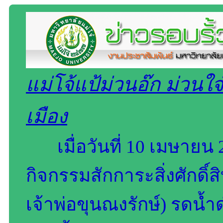
แม่โจ้แป้ม่วนอ๊ก ม่วนใจ๋
เมือง
เมื่อวันที่ 10 เมษายน
กิจกรรมสักการะสิ่งศักดิ์ส
เจ้าพ่อขุนณงรักษ์) รดน้