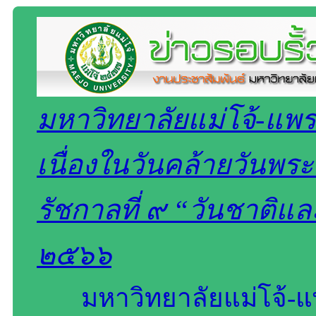
มหาวิทยาลัยแม่โจ้-แพร่
เนื่องในวันคล้ายวัน
รัชกาลที่ ๙ “วันชาติแ
๒๕๖๖
มหาวิทยาลัยแม่โจ้-แ