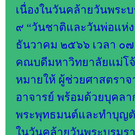
เนื่องในวันคล้ายวันพระ
๙ “วันชาติและวันพ่อแห่ง
ธันวาคม ๒๕๖๖ เวลา ๐๗.๓๐
คณบดีมหาวิทยาลัยแม่โจ้
หมายให้ ผู้ช่วยศาสตราจา
อาจารย์ พร้อมด้วยบุคลาก
พระพุทธมนต์และทำบุญตั
ในวันคล้ายวันพระบรม