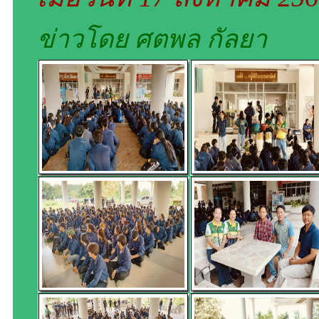
ข่าวโดย ศตพล กัลยา