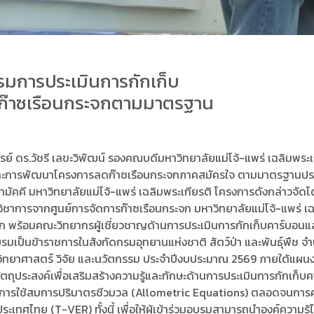
บรมการประเมินการกักเก็บ
ก๊าซเรือนกระจกตามมาตรฐาน
รย์ ดร.วัชรี เลขะวิพัฒน์ รองคณบดีมหาวิทยาลัยแม่โจ้-แพร่ เฉลิมพร
 และการพัฒนาโครงการลดก๊าซเรือนกระจกภาคสมัครใจ ตามมาตรฐานประเทศ
ามัคคี มหาวิทยาลัยแม่โจ้-แพร่ เฉลิมพระเกียรติ โครงการดังกล่าวจัด
ทางวิชาการจากศูนย์การจัดการก๊าซเรือนกระจก มหาวิทยาลัยแม่โจ้-แพร
ะจก พร้อมคณะวิทยากรผู้เชี่ยวชาญด้านการประเมินการกักเก็บคาร์บ
รมเป็นข้าราชการในสังกัดกรมอุทยานแห่งชาติ สัตว์ป่า และพันธุ์พืช
ิทยาศาสตร์ วิจัย และนวัตกรรม ประจำปีงบประมาณ 2569 ภายใต้แผนงานวิ
ัตถุประสงค์เพื่อเสริมสร้างความรู้และทักษะด้านการประเมินการกักเก็บคา
ไม้ การใช้สมการปริมาตรชีวมวล (Allometric Equations) ตลอดจนก
ไทย (T-VER) ทั้งนี้ เพื่อให้ผู้เข้าร่วมอบรมสามารถนำองค์ความรู้ไ