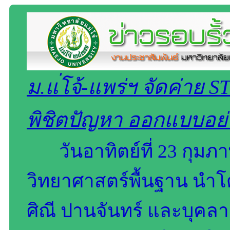
ม.แ่โจ้-แพร่ฯ จัดค่าย 
พิชิตปัญหา ออกแบบอย่
วันอาทิตย์ที่ 23 กุม
วิทยาศาสตร์พื้นฐาน นำโ
ศิณี ปานจันทร์ และบุคลา