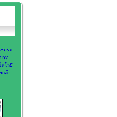
านชมรม
0 บาท
โนโลยี
ยกล้า