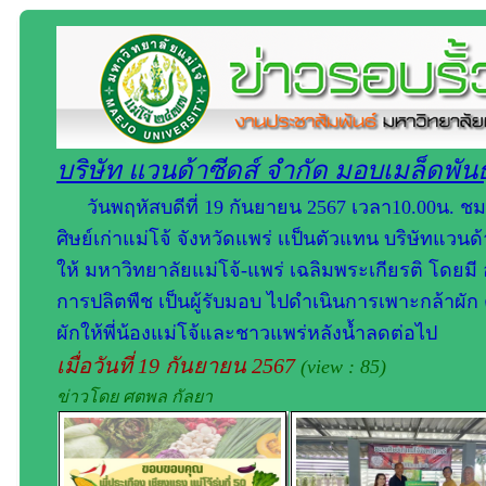
บริษัท แวนด้าซีดส์​ จำกัด มอบเมล็ดพันธ
วันพฤหัสบดีที่ 19 กันยายน 2567 เวลา​10.00น. ช
ศิษย์เก่าแม่โจ้ จังหวัดแพร่ เเป็นตัวแทน บริษัทแวนด
ให้​ มหาวิทยาลัยแม่โจ้-แพร่ เฉลิมพระเกียรติ​ โด
การปลิตพืช เป็นผู้รับมอบ ไปดำเนินการเพาะกล้าผัก​ 
ผักให้พี่น้องแม่โจ้และชาวแพร่หลังน้ำลดต่อไป
เมื่อวันที่ 19 กันยายน 2567
(view : 85)
ข่าวโดย ศตพล กัลยา