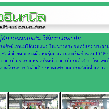
ุ์ผัก​ และมอบเงิน ให้มหาวิทยาลัย
มรมศิษย์เก่าแม่โจ้หวัดแพร่​ โดยนายธีระ​ จันทร์แก้ว​ ประธ
้าซีดส์​ จำกัด มอบเมล็ดพันธุ์ผัก และมอบเงิน​ จำนวน​ 10,15
ยมี อาจารย์ ดร.ศรายุทธ ตรีรัตน์ อาจารย์ประจำสาขาวิชาเทค
ตามโครงการ​ "กล้าดี" จังหวัดแพร่ วัตถุประสงค์เพื่อแจกจ่า