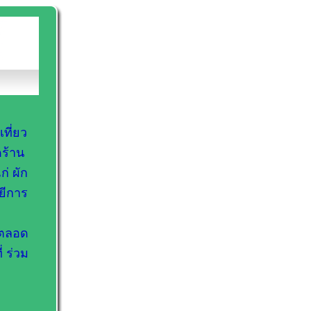
เที่ยว
ดร้าน
่ ผัก
ยีการ
รตลอด
 ร่วม