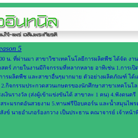
eason 5
21.00 น. ที่ผ่านมา สาขาวิชาเทคโนโลยีการผลิตพืช ได้จัด งาน
สตร์ ภายในงานมีกิจกรรมที่หลากหลาย อาทิเช่น 1.การเปิ
รผลิตพืช และสาขาอื่นๆมากมาย ตัวอย่างผลิตภัณฑ์ ได้แก
น 2.กิจกรรมประกวดสวนเกษตรของนักศึกษาสาขาเทคโนโล
งเงินรางวัล (ส่งผู้เข้าแข่งขันได้ สาขาละ 1 คน) 4.ฟังดนตรี
ำสระมรกตอันสวยงาม 5.ทานฟรีป๊อบคอร์น และน้ำสมุนไพ
จสังข์ นายอำเภอร้องกวาง เป็นประธาน คณาจารย์ เจ้าหน้าที่