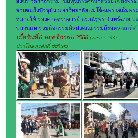
สังขร วัดวาอาราม เป็นทุนการศึกษาธรรมะของพระภิ
จวบจนถึงปัจจุบัน มหาวิทยาลัยแม่โจ้-แพร่ เฉลิมพร
หมายให้ รองศาสตราจารย์ ดร.ณัฐพร จันทร์ฉา
ขบวนแห่ ร่วมกิจกรรมศิลปวัฒนธรรมถึงอัตลักษณ์ที่
เมื่อวันที่ 6 พฤศจิกายน 2566
(view : 133)
ข่าวโดย สุรศักดิ์ ชัยวิเศษ