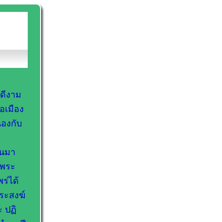
ดีงาม
อเมือง
่องกับ
ันมา
งพระ
ร่ได้
ระสงฆ์
 ปฏิ