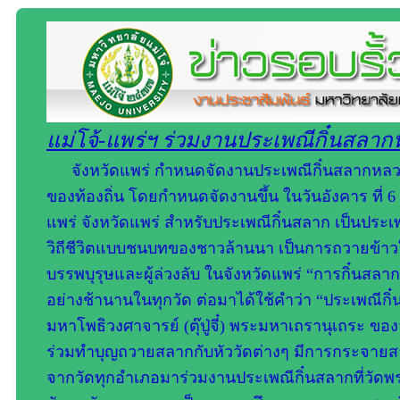
แม่โจ้-แพร่ฯ ร่วมงานประเพณีกิ๋นสลาก
จังหวัดแพร่ กำหนดจัดงานประเพณีกิ๋นสลากหลวง
ของท้องถิ่น โดยกำหนดจัดงานขึ้น ในวันอังคาร ที่ 
แพร่ จังหวัดแพร่ สำหรับประเพณีกิ๋นสลาก เป็นประเพณี
วิถีชีวิตแบบชนบทของชาวล้านนา เป็นการถวายข้าวใ
บรรพบุรุษและผู้ล่วงลับ ในจังหวัดแพร่ “การกิ๋นสลา
อย่างช้านานในทุกวัด ต่อมาได้ใช้คำว่า “ประเพณีกิ๋น
มหาโพธิวงศาจารย์ (ตุ๊ปู่จี๋) พระมหาเถรานุเถระ ของ
ร่วมทำบุญถวายสลากกับหัววัดต่างๆ มีการกระจายส
จากวัดทุกอำเภอมาร่วมงานประเพณีกิ๋นสลากที่วัดพระ