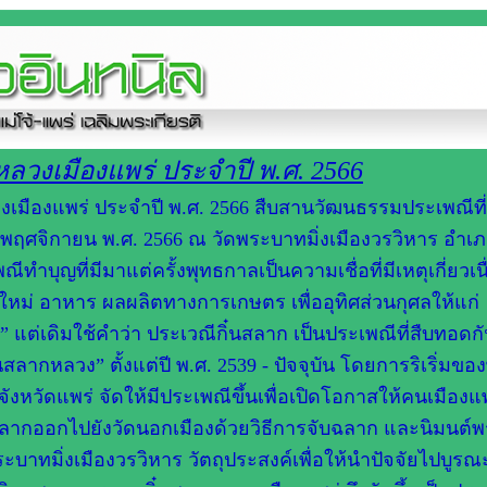
หลวงเมืองแพร่ ประจำปี พ.ศ. 2566
เมืองแพร่ ประจำปี พ.ศ. 2566 สืบสานวัฒนธรรมประเพณีที่
6 พฤศจิกายน พ.ศ. 2566 ณ วัดพระบาทมิ่งเมืองวรวิหาร อำเภ
ทำบุญที่มีมาแต่ครั้งพุทธกาลเป็นความเชื่อที่มีเหตุเกี่ยวเนื
หม่ อาหาร ผลผลิตทางการเกษตร เพื่ออุทิศส่วนกุศลให้แก่
ก” แต่เดิมใช้คำว่า ประเวณีกิ๋นสลาก เป็นประเพณีที่สืบทอดก
สลากหลวง” ตั้งแต่ปี พ.ศ. 2539 - ปัจจุบัน โดยการริเริ่มขอ
จังหวัดแพร่ จัดให้มีประเพณีขึ้นเพื่อเปิดโอกาสให้คนเมืองแพ
ลากออกไปยังวัดนอกเมืองด้วยวิธีการจับฉลาก และนิมนต์พ
บาทมิ่งเมืองวรวิหาร วัตถุประสงค์เพื่อให้นำปัจจัยไปบูรณะ