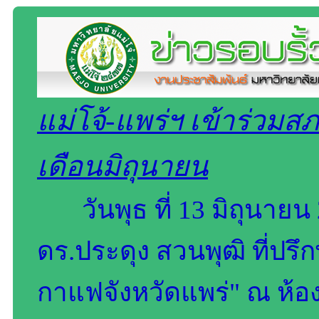
แม่โจ้-แพร่ฯ เข้าร่วม
เดือนมิถุนายน
วันพุธ ที่ 13 มิถุนาย
ดร.ประดุง สวนพุฒิ ที่ปร
กาแฟจังหวัดแพร่" ณ ห้อง