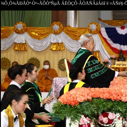
¾Ô¸Õ¾ÃÐÃÒª·Ò¹»ÃÔ­­ÒºÑµÃ ÁËÒÇÔ·ÂÒÅÑÂáÁèâ¨é ¤ÃÑé§·Õè 