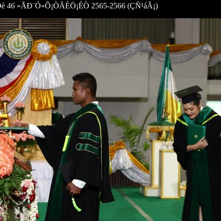
46 »ÃÐ¨Ó»Õ¡ÒÃÈÖ¡ÉÒ 2565-2566 (ÇÑ¹áÃ¡)