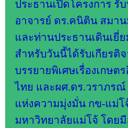
ประธานเปิดโครงการ รั
อาจารย์ ดร.คนิติน สมา
และท่านประธานเดินเยี่ย
สำหรับวันนี้ได้รับเกียรต
บรรยายพิเศษเรื่องเกษตรอ
ไทย และผศ.ดร.วราภรณ์ แ
แห่งความมุ่งมั่น กข-แม่
มหาวิทยาลัยแม่โจ้ โดยมีอ