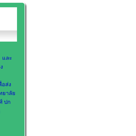
ะ และ
สง
่อส่ง
ทยาลัย
ศ์ ปก
ม