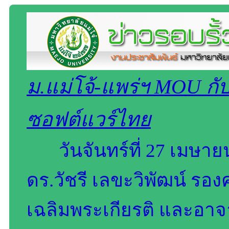
ม.แม่โจ้-แพร่ฯ MOU ก
ซอฟต์แวร์ไทย
วันจันทร์ที่ 27 เมษา
ดร.วัชรี เลขะวิพัฒน์ รอ
เฉลิมพระเกียรติ และอาจา