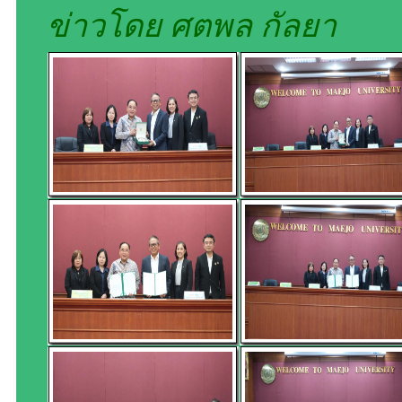
ข่าวโดย ศตพล กัลยา