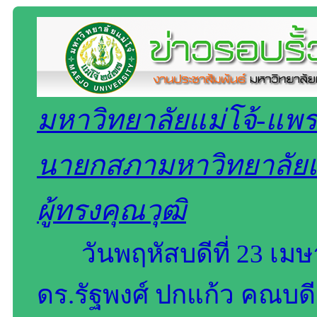
มหาวิทยาลัยแม่โจ้-แพร่
นายกสภามหาวิทยาลัย
ผู้ทรงคุณวุฒิ
วันพฤหัสบดีที่ 23 เม
ดร.รัฐพงศ์ ปกแก้ว คณบดี