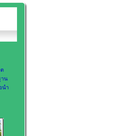
ิต
ฐาน
่อนำ