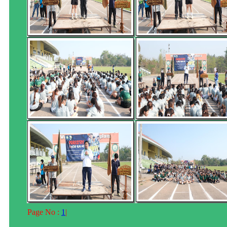
Page No :
1
|