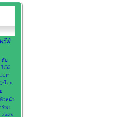
รีย์
ะดับ
ได้มี
(EU)”
 👉โดย
วย
หัวหน้า
าร่วม
์ อัสดร