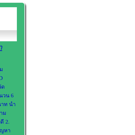
า
วม
SD
ัด
ำนวน 6
ฤนาท นำ
วาม
ี 2.
ปัญหา