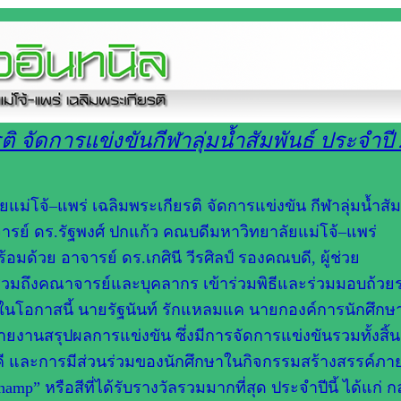
ิ จัดการแข่งขันกีฬาลุ่มน้ำสัมพันธ์ ประจำปี
ัยแม่โจ้–แพร่ เฉลิมพระเกียรติ จัดการแข่งขัน กีฬาลุ่มน้ำสัม
ารย์ ดร.รัฐพงศ์ ปกแก้ว คณบดีมหาวิทยาลัยแม่โจ้–แพร่
อมด้วย อาจารย์ ดร.เกศินี วีรศิลป์ รองคณบดี, ผู้ช่วย
ี รวมถึงคณาจารย์และบุคลากร เข้าร่วมพิธีและร่วมมอบถ้วย
ท ในโอกาสนี้ นายรัฐนันท์ รักแหลมแค นายกองค์การนักศึกษ
ายงานสรุปผลการแข่งขัน ซึ่งมีการจัดการแข่งขันรวมทั้งสิ้น
คี และการมีส่วนร่วมของนักศึกษาในกิจกรรมสร้างสรรค์ภา
” หรือสีที่ได้รับรางวัลรวมมากที่สุด ประจำปีนี้ ได้แก่ กลุ