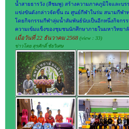
น้ำสายธารวัง (สีชมพู) สร้างความภาคภูมิใจและบรร
แข่งขันดังกล่าวจัดขึ้น ณ ศูนย์กีฬาในร่ม สนามกีฬา
โดยกิจกรรมกีฬาลุ่มน้ำสัมพันธ์นับเป็นอีกหนึ่งกิจก
ความเข้มแข็งของชุมชนนักศึกษาภายในมหาวิทยาลัยอ
เมื่อวันที่ 22 ธันวาคม 2568
(view : 33)
ข่าวโดย สุรศักดิ์ ชัยวิเศษ