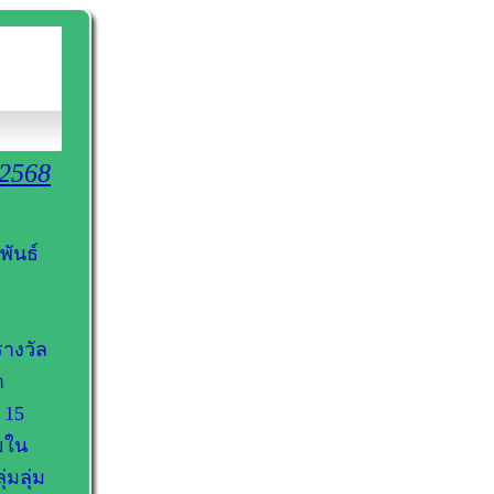
 2568
พันธ์
รางวัล
า
 15
ยใน
่มลุ่ม