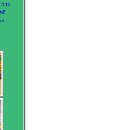
ง การ
รติ
ละ