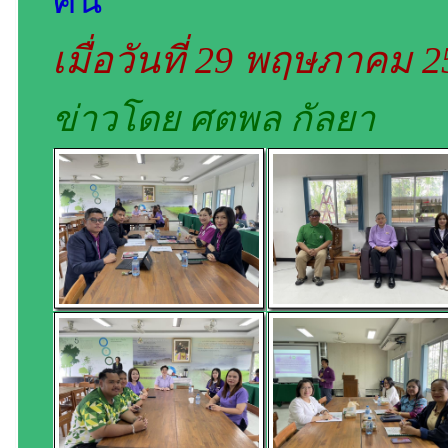
คน
เมื่อวันที่ 29 พฤษภาคม 
ข่าวโดย ศตพล กัลยา