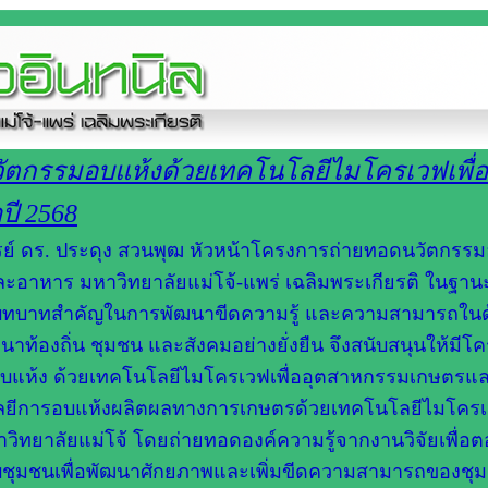
วัตกรรมอบแห้งด้วยเทคโนโลยีไมโครเวฟเพื่อ
ี 2568
จารย์ ดร. ประดุง สวนพุฒ หัวหน้าโครงการถ่ายทอดนวัตกรร
าหาร มหาวิทยาลัยแม่โจ้-แพร่ เฉลิมพระเกียรติ ในฐานะท
ึงบทบาทสำคัญในการพัฒนาขีดความรู้ และความสามารถใน
ท้องถิ่น ชุมชน และสังคมอย่างยั่งยืน จึงสนับสนุนให้มีโ
มอบแห้ง ด้วยเทคโนโลยีไมโครเวฟเพื่ออุตสาหกรรมเกษตรแ
นโลยีการอบแห้งผลิตผลทางการเกษตรด้วยเทคโนโลยีไมโครเ
วิทยาลัยแม่โจ้ โดยถ่ายทอดองค์ความรู้จากงานวิจัยเพื่อ
กับชุมชนเพื่อพัฒนาศักยภาพและเพิ่มขีดความสามารถของชุมช