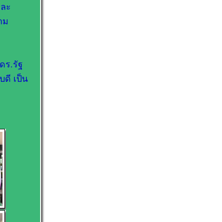
และ
าม
ดร.รัฐ
ดี เป็น