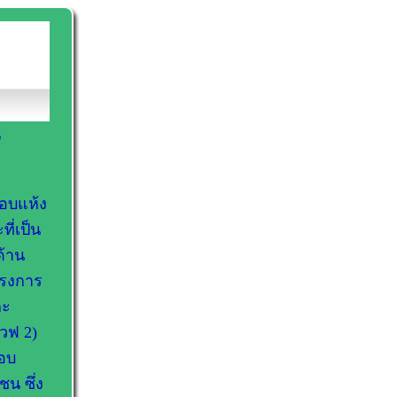
มอบแห้ง
ี่เป็น
ด้าน
ครงการ
ละ
วฟ 2)
ตอบ
น ซึ่ง