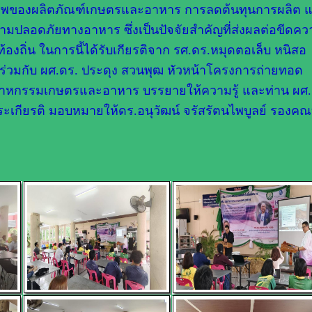
ุณภาพของผลิตภัณฑ์เกษตรและอาหาร การลดต้นทุนการผลิต 
มปลอดภัยทางอาหาร ซึ่งเป็นปัจจัยสำคัญที่ส่งผลต่อขีดคว
ถิ่น ในการนี้ได้รับเกียรติจาก รศ.ดร.หมุดตอเล็บ หนิสอ
ร่วมกับ ผศ.ดร. ประดุง สวนพุฒ หัวหน้าโครงการถ่ายทอด
สาหกรรมเกษตรและอาหาร บรรยายให้ความรู้ และท่าน ผศ.
ะเกียรติ มอบหมายให้ดร.อนุวัฒน์ จรัสรัตนไพบูลย์ รองคณบ