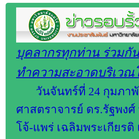
บุคลากรทุกท่าน ร่วมกั
ทำความสะอาดบริเวณโ
วันจันทร์ที่ 24 กุมภาพ
ศาสตราจารย์ ดร.รัฐพงศ์
โจ้-แพร่ เฉลิมพระเกียรต