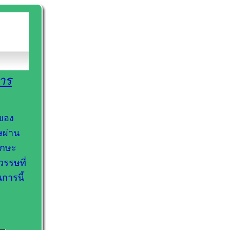
าร
บของ
ษผ่าน
ักษะ
รรษที่
การนี้